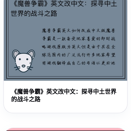
《魔兽争霸》英文改中文：探寻中土世界
的战斗之路