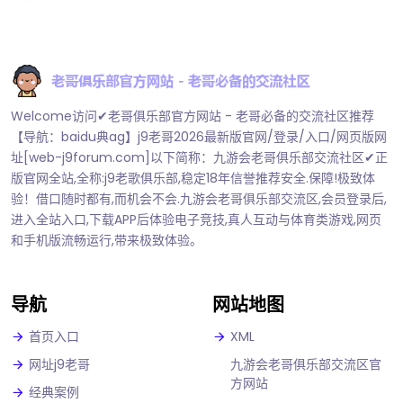
Welcome访问✔老哥俱乐部官方网站 - 老哥必备的交流社区推荐
【导航：baidu典ag】j9老哥2026最新版官网/登录/入口/网页版网
址[web-j9forum.com]以下简称：九游会老哥俱乐部交流社区✔正
版官网全站,全称:j9老歌俱乐部,稳定18年信誉推荐安全.保障!极致体
验！借口随时都有,而机会不会.九游会老哥俱乐部交流区,会员登录后,
进入全站入口,下载APP后体验电子竞技,真人互动与体育类游戏,网页
和手机版流畅运行,带来极致体验。
导航
网站地图
首页入口
XML
网址j9老哥
九游会老哥俱乐部交流区官
方网站
经典案例