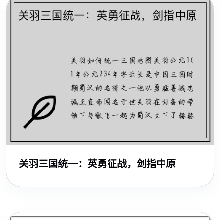
关羽三国统一：英勇征战，剑指中原