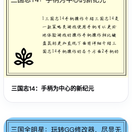
三国志14：手柄为中心的新纪元