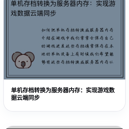
单机存档转换为服务器内存：实现游戏数
据云端同步