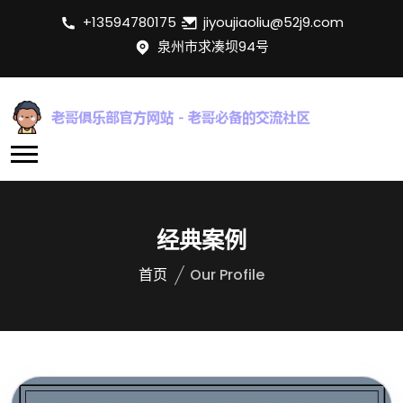
+13594780175
jiyoujiaoliu@52j9.com
泉州市求凑坝94号
经典案例
首页
Our Profile