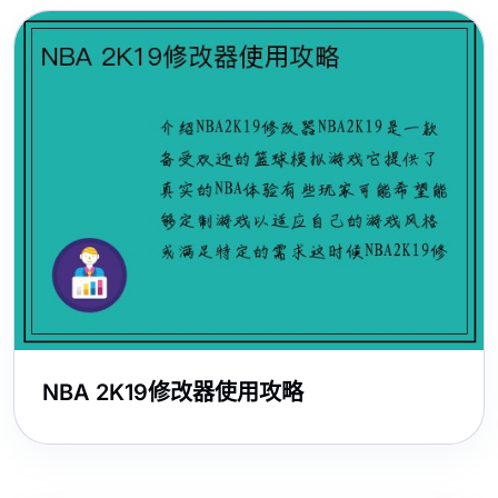
NBA 2K19修改器使用攻略